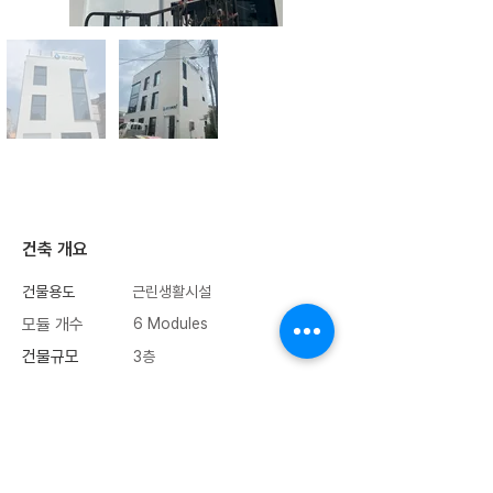
​건축 개요
건물용도
근린생활시설
​모듈 개수
6 Modules
건물규모
3층
201.06㎡ (60.82평)
전체 연면적
층별 면적
67.02㎡ (20.27평)