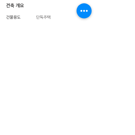
​건축 개요
건물용도
단독주택
​모듈 개수
12 Modules
건물규모
2층
174.85㎡
전체 연면적
(52.88평)
층별 면적
1층: 85.76㎡ (25.94평)
2층: 89.09㎡ (26.94평)
가격
가격문의