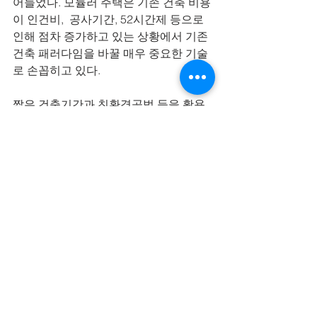
어들었다. 모듈러 주택은 기존 건축 비용
이 인건비,  공사기간, 52시간제 등으로 
인해 점차 증가하고 있는 상황에서 기존 
건축 패러다임을 바꿀 매우 중요한 기술
로 손꼽히고 있다.
짧은 건축기간과 친환경공법 등을 활용
해 미래의 새로운 주거 트렌드로 자리잡
을 것이란 전망도 나온다.
최근의 모듈러 건축 기술은 IT기술과 융
합해 효율성과 경제성을 동시에 높이는 
방향으로 발전하고 있다. 텐일레븐도 IT
기술을 활용해 일반적인 모듈러 건축과 
차별점을 둔 ‘빌드잇M’을 출시해 모듈러 
주택 시장에 도전장을 내밀었다. 
빌드잇M은 균일한 품질 유지와 대량 생
산을 목표로 건축 모듈을 표준화해 70%